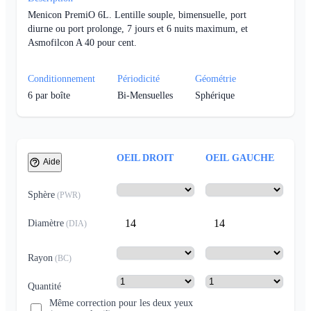
Menicon PremiO 6L. Lentille souple, bimensuelle, port
diurne ou port prolonge, 7 jours et 6 nuits maximum, et
Asmofilcon A 40 pour cent.
Conditionnement
Périodicité
Géométrie
6
par boîte
Bi-Mensuelles
Sphérique
OEIL DROIT
OEIL GAUCHE
Aide
Sphère
(
PWR
)
14
14
Diamètre
(
DIA
)
Rayon
(
BC
)
Quantité
Même correction pour les deux yeux