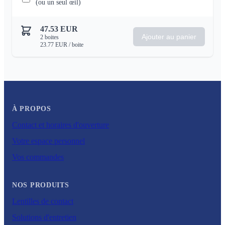
(ou un seul œil)
47.53
EUR
Ajouter au panier
2
boites
23.77
EUR
/ boite
À PROPOS
Contact et horaires d'ouverture
Votre espace personnel
Vos commandes
NOS PRODUITS
Lentilles de contact
Solutions d'entretien