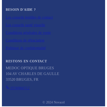
BESOIN D'AIDE ?
Les conseils lentilles de contact
Les conseils santé visuelle
Conditions générales de vente
Conditions de rétractation
Politique de confidentialité
RESTONS EN CONTACT
MEDOC OPTIQUE BRUGES
104 AV CHARLES DE GAULLE
33520
BRUGES
,
FR
0556966512
© 2024 Novacel