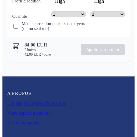
High
High
Profil d'addition
Quantité
Même correction pour les deux yeux
(ou un seul œil)
84.00
EUR
Ajouter au panier
2
boites
42.00
EUR
/ boite
À PROPOS
Contact et horaires d'ouverture
Votre espace personnel
Vos commandes