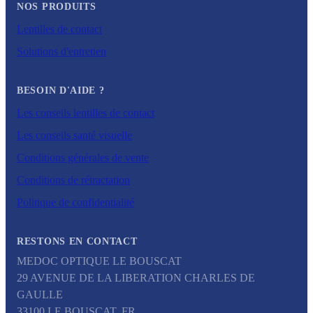
NOS PRODUITS
Lentilles de contact
Solutions d'entretien
BESOIN D'AIDE ?
Les conseils lentilles de contact
Les conseils santé visuelle
Conditions générales de vente
Conditions de rétractation
Politique de confidentialité
RESTONS EN CONTACT
MEDOC OPTIQUE LE BOUSCAT
29 AVENUE DE LA LIBERATION CHARLES DE
GAULLE
33100
LE BOUSCAT
,
FR