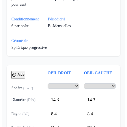
pour cent.
Conditionnement
Périodicité
6
par boîte
Bi-Mensuelles
Géométrie
Sphérique progressive
OEIL DROIT
OEIL GAUCHE
Aide
Sphère
(
PWR
)
14.3
14.3
Diamètre
(
DIA
)
8.4
8.4
Rayon
(
BC
)