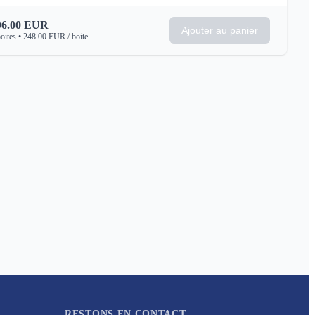
96.00
EUR
Ajouter au panier
oites
•
248.00
EUR
/ boite
RESTONS EN CONTACT