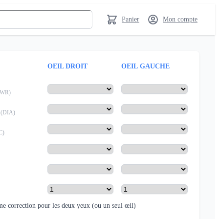
Panier
Mon compte
OEIL DROIT
OEIL GAUCHE
PWR
)
(
DIA
)
C
)
e correction pour les deux yeux
(ou un seul œil)