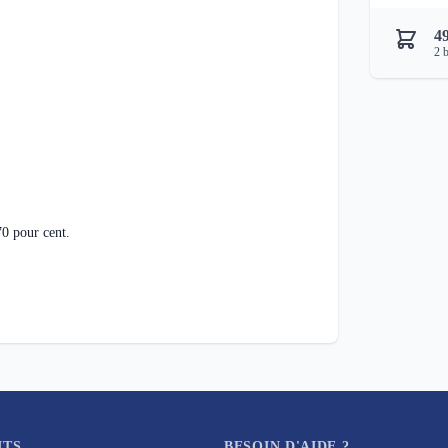
4
2
b
70 pour cent.
ITS
BESOIN D'AIDE ?