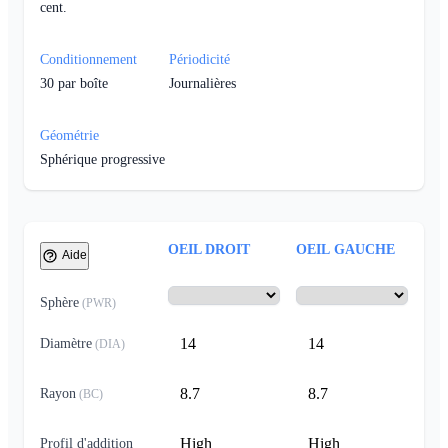
cent.
Conditionnement
Périodicité
30
par boîte
Journalières
Géométrie
Sphérique progressive
OEIL DROIT
OEIL GAUCHE
Aide
Sphère
(
PWR
)
14
14
Diamètre
(
DIA
)
8.7
8.7
Rayon
(
BC
)
High
High
Profil d'addition