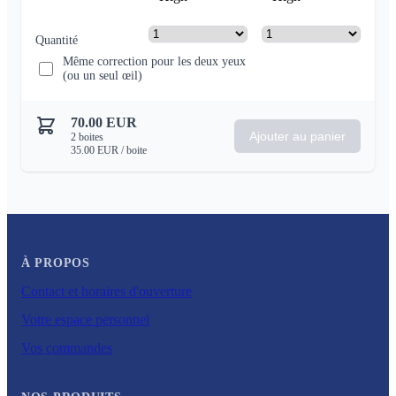
Quantité
Même correction pour les deux yeux
(ou un seul œil)
70.00
EUR
Ajouter au panier
2
boites
35.00
EUR
/ boite
À PROPOS
Contact et horaires d'ouverture
Votre espace personnel
Vos commandes