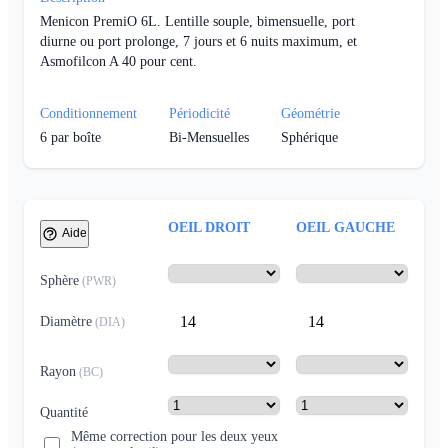
Menicon PremiO 6L. Lentille souple, bimensuelle, port
diurne ou port prolonge, 7 jours et 6 nuits maximum, et
Asmofilcon A 40 pour cent.
Conditionnement
Périodicité
Géométrie
6
par boîte
Bi-Mensuelles
Sphérique
OEIL DROIT
OEIL GAUCHE
Aide
Sphère
(
PWR
)
14
14
Diamètre
(
DIA
)
Rayon
(
BC
)
Quantité
Même correction pour les deux yeux