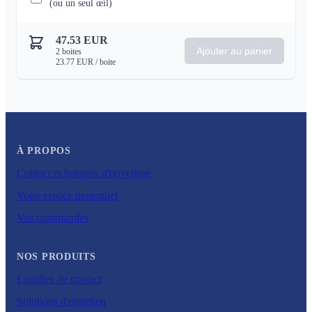
(ou un seul œil)
47.53
EUR
Ajouter au panier
2
boites
23.77
EUR
/ boite
À PROPOS
Contact et horaires d'ouverture
Votre espace personnel
Vos commandes
NOS PRODUITS
Lentilles de contact
Solutions d'entretien