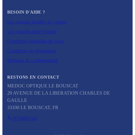
BESOIN D'AIDE ?
Les conseils lentilles de contact
Les conseils santé visuelle
Conditions générales de vente
Conditions de rétractation
Politique de confidentialité
RESTONS EN CONTACT
MEDOC OPTIQUE LE BOUSCAT
29 AVENUE DE LA LIBERATION CHARLES DE
GAULLE
33100
LE BOUSCAT
,
FR
0556085322