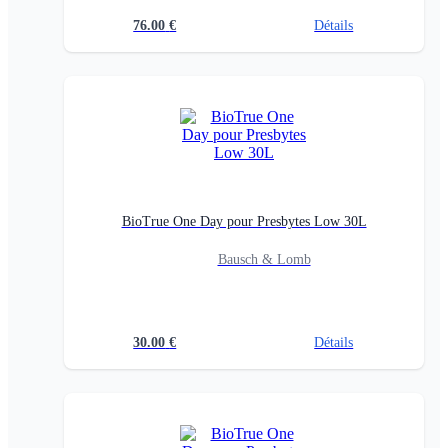
76.00
€
Détails
BioTrue One Day pour Presbytes Low 30L
Bausch & Lomb
30.00
€
Détails