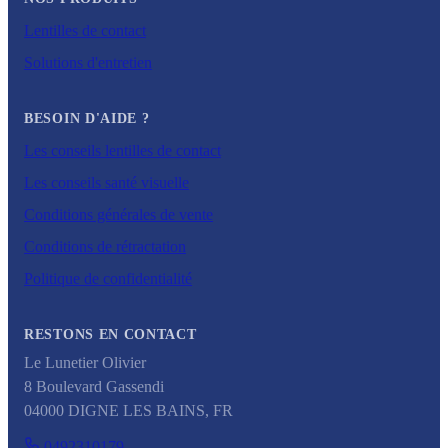
Lentilles de contact
Solutions d'entretien
BESOIN D'AIDE ?
Les conseils lentilles de contact
Les conseils santé visuelle
Conditions générales de vente
Conditions de rétractation
Politique de confidentialité
RESTONS EN CONTACT
Le Lunetier Olivier
8 Boulevard Gassendi
04000
DIGNE LES BAINS
,
FR
0492310179