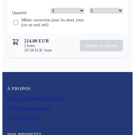
Quantité
Même correction pour les deux yeux
(ou un seul œil)
214.00
EUR
Ajouter au panier
2
boites
107.00
EUR
/ boite
À PROPOS
Contact et horaires d'ouverture
Votre espace personnel
Vos commandes
NOS PRODUITS