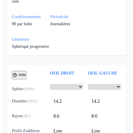
cent.
Conditionnement
Périodicité
90
par boîte
Journalières
Géométrie
Sphérique progressive
OEIL DROIT
OEIL GAUCHE
Aide
Sphère
(
PWR
)
14.2
14.2
Diamètre
(
DIA
)
8.6
8.6
Rayon
(
BC
)
Low
Low
Profil d'addition